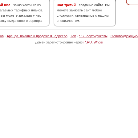
ой шаг
- заказ хостинга из
Шаг третий
- создание сайта. Вы
агаемых тарифных планов.
можете заказать сайт любой
 вы можете заказать у нас
сложности, связавшись с нашим
овку выделенного сервера.
специалистом.
ов
·
Аренда, покупка и продажа IP-адресов
·
Job
·
SSL-сертификаты
·
Освобождающие
Домен зарегистрирован через
i7.RU
.
Whois