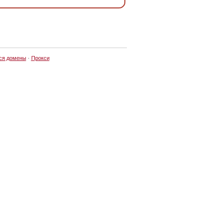
ся домены
·
Прокси