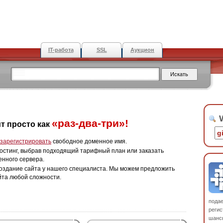
IT-работа
SSL
Аукцион
W
«раз-два-три»!
т просто как
зарегистрировать
свободное доменное имя.
остинг, выбрав подходящий тарифный план или заказать
енного сервера.
оздание сайта у нашего специалиста. Мы можем предложить
йта любой сложности.
пода
регис
шанс